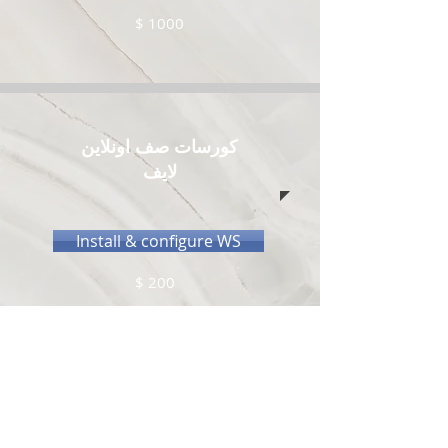
$ 1000
كورسات صف اونلاين
لايف
Install & configure WS
$ 200
Networking with WS
$ 200
Identity with WS