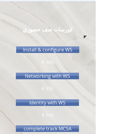
كورسات صف حضوري
Install & configure WS
$ 400
Networking with WS
$ 350
Identity with WS
$ 350
complete track MCSA